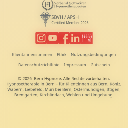
V
s
Diplomierte Hypnosetherapeutin VSH (
SBVH / APSH
Certified Member 2026
Bern Hypnose auf Instagram folgen
Bern Hypnose Videos auf Youtube sc
Bern Hypnose auf Facebook fol
Janine Aerni auf LinkedIn f
Google Business Prof
Klient:innenstimmen
Ethik
Nutzungsbedingungen
Datenschutzrichtlinie
Impressum
Gutschein
© 2026
Bern Hypnose
. Alle Rechte vorbehalten.
Hypnosetherapie in Bern – für Klient:innen aus Bern, Köniz,
Wabern, Liebefeld, Muri bei Bern, Ostermundigen, Ittigen,
Bremgarten, Kirchlindach, Wohlen und Umgebung.