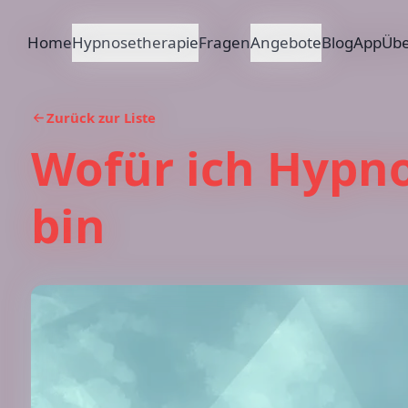
Home
Hypnosetherapie
Fragen
Angebote
Blog
App
Übe
Zurück zur Liste
Wofür ich Hypn
bin