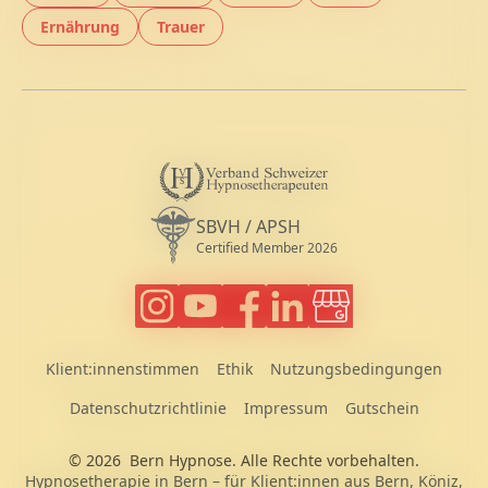
Ernährung
Trauer
Hypnose und
Hypnose und
V
s
Diplomierte Hypnosetherapeutin VSH (
SBVH / APSH
Certified Member 2026
Bern Hypnose auf Instagram folgen
Bern Hypnose Videos auf Youtube sc
Bern Hypnose auf Facebook fol
Janine Aerni auf LinkedIn f
Google Business Prof
Klient:innenstimmen
Ethik
Nutzungsbedingungen
Datenschutzrichtlinie
Impressum
Gutschein
© 2026
Bern Hypnose
. Alle Rechte vorbehalten.
Hypnosetherapie in Bern – für Klient:innen aus Bern, Köniz,