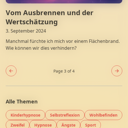
Vom Ausbrennen und der
Wertschätzung
3. September 2024
Manchmal fürchte ich mich vor einem Flächenbrand.
Wie können wir dies verhindern?
Page 3 of 4
Alle Themen
Kinderhypnose
Selbstreflexion
Wohlbefinden
Hypnose und
Hypnose und
Hypnose un
Zweifel
Hypnose
Ängste
Sport
Hypnose und
Hypnose und
Hypnose und
Hypnose und