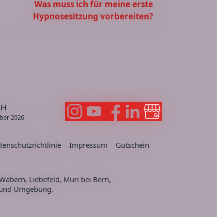
Was muss ich für meine erste
Hypnosesitzung vorbereiten?
SH
ber 2026
Bern Hypnose auf Instagram folgen
Bern Hypnose Videos auf Youtube
Bern Hypnose auf Facebook 
Janine Aerni auf LinkedI
Google Business Pr
weizer Hypnosetherapeuten)
tenschutzrichtlinie
Impressum
Gutschein
 Wabern, Liebefeld, Muri bei Bern,
n und Umgebung.