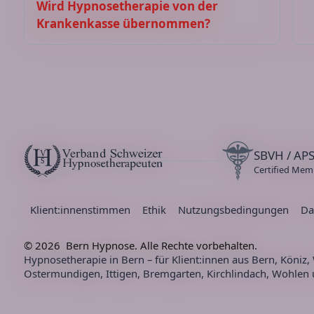
Wird Hypnosetherapie von der
Krankenkasse übernommen?
SBVH / AP
V
s
Certified Mem
Diplomierte Hypnosetherapeutin VSH (Verband Sch
Klient:innenstimmen
Ethik
Nutzungsbedingungen
Da
© 2026
Bern Hypnose
. Alle Rechte vorbehalten.
Hypnosetherapie in Bern – für Klient:innen aus Bern, Köniz,
Ostermundigen, Ittigen, Bremgarten, Kirchlindach, Wohle