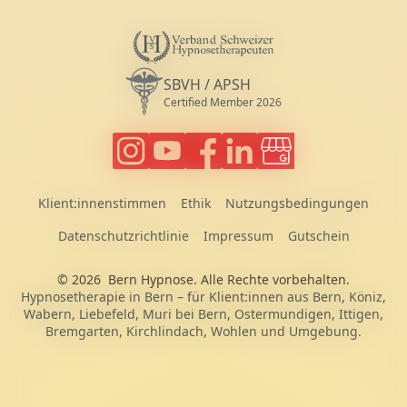
V
s
Diplomierte Hypnosetherapeutin VSH (
SBVH / APSH
Certified Member 2026
Bern Hypnose auf Instagram folgen
Bern Hypnose Videos auf Youtube sc
Bern Hypnose auf Facebook fol
Janine Aerni auf LinkedIn f
Google Business Prof
Klient:innenstimmen
Ethik
Nutzungsbedingungen
Datenschutzrichtlinie
Impressum
Gutschein
© 2026
Bern Hypnose
. Alle Rechte vorbehalten.
Hypnosetherapie in Bern – für Klient:innen aus Bern, Köniz,
Wabern, Liebefeld, Muri bei Bern, Ostermundigen, Ittigen,
Bremgarten, Kirchlindach, Wohlen und Umgebung.